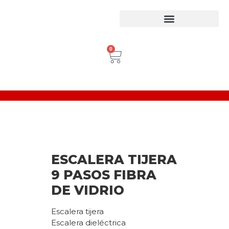
Equipos para trabajo en Alturas
Escaleras Certificadas
Inspección de Equipos de Alturas
0
ESCALERA TIJERA
9 PASOS FIBRA
DE VIDRIO
Escalera tijera
Escalera dieléctrica