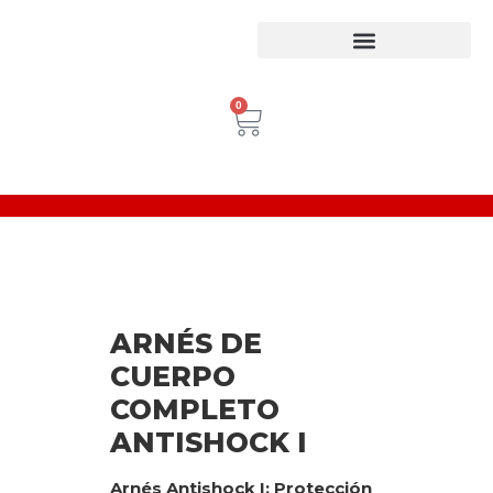
Equipos para trabajo en Alturas
Escaleras Certificadas
Inspección de Equipos de Alturas
0
ARNÉS DE
CUERPO
COMPLETO
ANTISHOCK I
Arnés Antishock I: Protección