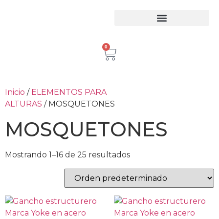
Equipos para trabajo en Alturas
Escaleras Certificadas
Inspección de Equipos de Alturas
0
Inicio
/
ELEMENTOS PARA
ALTURAS
/ MOSQUETONES
MOSQUETONES
Mostrando 1–16 de 25 resultados