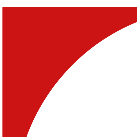
Ir
al
contenido