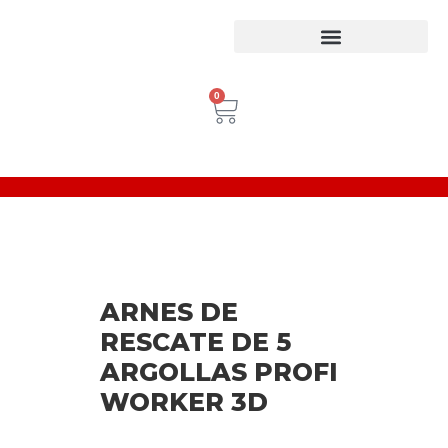
Equipos para trabajo en Alturas
Escaleras Certificadas
Inspección de Equipos de Alturas
0
ARNES DE
RESCATE DE 5
ARGOLLAS PROFI
WORKER 3D