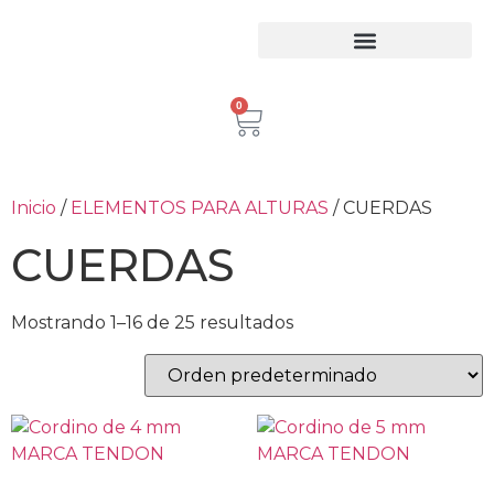
Equipos para trabajo en Alturas
Escaleras Certificadas
Inspección de Equipos de Alturas
0
Inicio
/
ELEMENTOS PARA ALTURAS
/ CUERDAS
CUERDAS
Mostrando 1–16 de 25 resultados