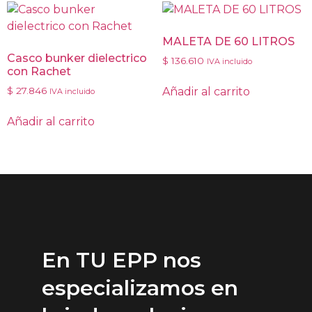
MALETA DE 60 LITROS
Casco bunker dielectrico
$
136.610
IVA incluido
con Rachet
Añadir al carrito
$
27.846
IVA incluido
Añadir al carrito
En TU EPP nos
especializamos en