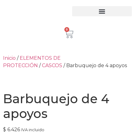
Equipos para trabajo en Alturas
Escaleras Certificadas
Inspección de Equipos de Alturas
0
Inicio
/
ELEMENTOS DE
PROTECCIÓN
/
CASCOS
/ Barbuquejo de 4 apoyos
Barbuquejo de 4
apoyos
$
6.426
IVA incluido