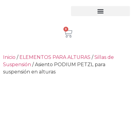
Equipos para trabajo en Alturas
Escaleras Certificadas
Inspección de Equipos de Alturas
0
Inicio
/
ELEMENTOS PARA ALTURAS
/
Sillas de
Suspensión
/ Asiento PODIUM PETZL para
suspensión en alturas