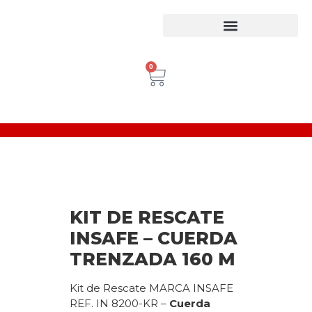
Equipos para trabajo en Alturas
Escaleras Certificadas
Inspección de Equipos de Alturas
0
KIT DE RESCATE
INSAFE – CUERDA
TRENZADA 160 M
Kit de Rescate MARCA INSAFE
REF. IN 8200-KR –
Cuerda