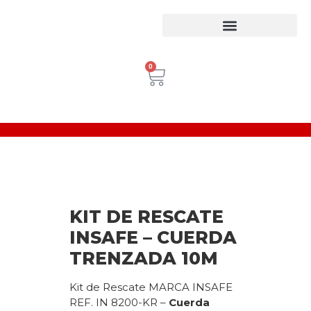
Equipos para trabajo en Alturas
Escaleras Certificadas
Inspección de Equipos de Alturas
0
KIT DE RESCATE
INSAFE – CUERDA
TRENZADA 10M
Kit de Rescate MARCA INSAFE
REF. IN 8200-KR –
Cuerda