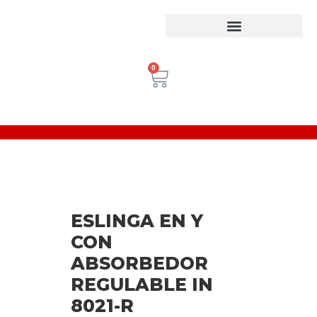
Equipos para trabajo en Alturas
Escaleras Certificadas
Inspección de Equipos de Alturas
0
ESLINGA EN Y
CON
ABSORBEDOR
REGULABLE IN
8021-R