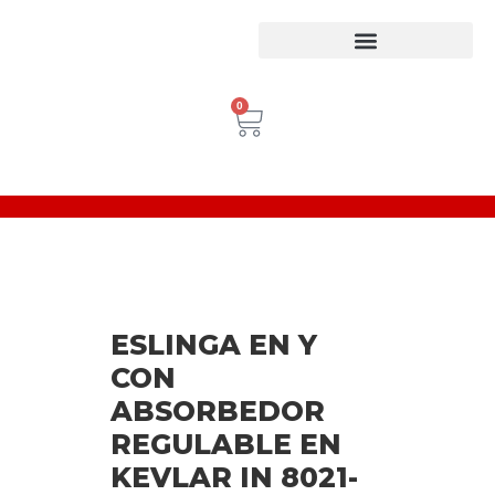
Equipos para trabajo en Alturas
Escaleras Certificadas
Inspección de Equipos de Alturas
0
ESLINGA EN Y
CON
ABSORBEDOR
REGULABLE EN
KEVLAR IN 8021-