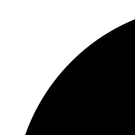
Ir
al
contenido