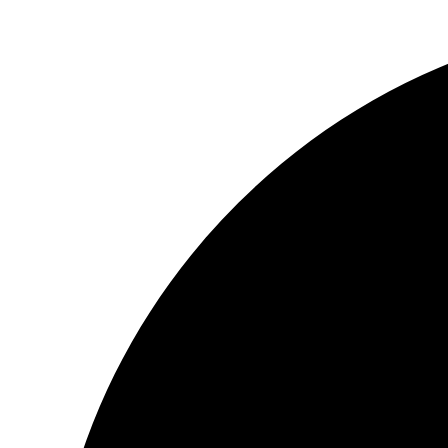
Ir
al
contenido