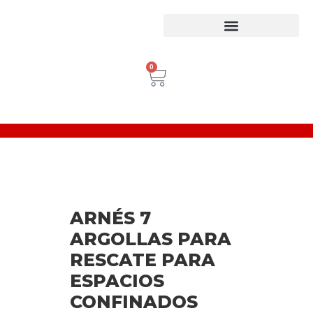
Equipos para trabajo en Alturas
Escaleras Certificadas
Inspección de Equipos de Alturas
0
ARNÉS 7
ARGOLLAS PARA
RESCATE PARA
ESPACIOS
CONFINADOS