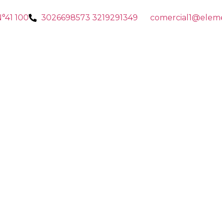
N°41 100
3026698573 3219291349
comercial1@eleme